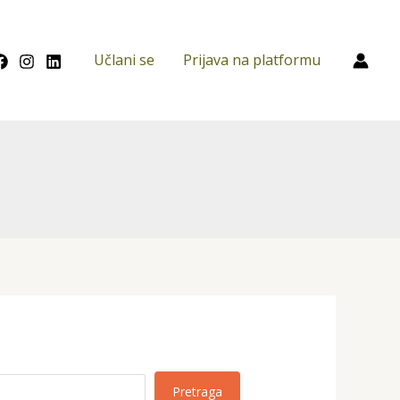
Učlani se
Prijava na platformu