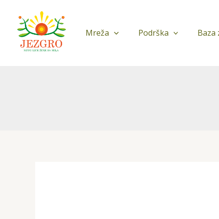
Pređi
na
sadržaj
Mreža
Podrška
Baza 