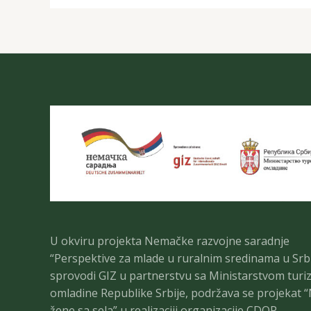
U okviru projekta Nemačke razvojne saradnje
“Perspektive za mlade u ruralnim sredinama u Srbij
sprovodi GIZ u partnerstvu sa Ministarstvom turi
omladine Republike Srbije, podržava se projekat “
žene sa sela” u realizaciji organizacije CDOP.