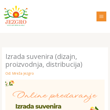
Pređi
na
sadržaj
Izrada suvenira (dizajn,
proizvodnja, distribucija)
Od:
Mreža Jezgro