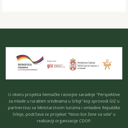
U okviru projekta Nemačke razvojne saradnje “Perspektive
za mlade u ruralnim sredinama u Srbiji” koji sprovodi GIZ u
partnerstvu sa Ministarstvom turizma i omladine Republike
Srbije, podržava se projekat “Novo lice žene sa sela” u
realizaciji organizacije CDOP.