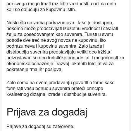
pre svega mogu imati različite vrednosti u očima onih
koji se odlučuju za kupovinu istih.
Nešto što se vama podrazumeva i lako je dostupno,
nekome može predstavljati izuzetnu vrednost i stvarati
želju za posedovanjem kao suvenira. Turisti u svetu
potroše dve trećine svog novca na kupovinu, što
podrazumeva i kupovinu suvenira. Zato izrada i
distribucija suvenira predstavljaju veliki deo tržišta i
neizostavan su deo turističke ponude, ali i mogućnosti za
ekonomsko osnaženje i razvoj lokalnih inicijativa za
pokretanje “malih” poslova.
Zato ćemo na ovom predavanju govoriti o tome kako
formirati vašu ponudu suvenira prateći principe
kvalitetnog dizajna, izrade i distribucije suvenira.
Prijava za događaj
Prijave za događaj su zatvorene.