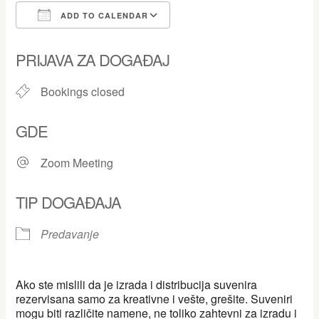
ADD TO CALENDAR
Download ICS
Google Calendar
PRIJAVA ZA DOGAĐAJ
Bookings closed
GDE
Zoom Meeting
TIP DOGAĐAJA
Predavanje
Ako ste mislili da je izrada i distribucija suvenira
rezervisana samo za kreativne i vešte, grešite. Suveniri
mogu biti različite namene, ne toliko zahtevni za izradu i