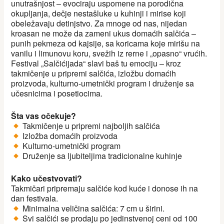
unutrašnjost – evociraju uspomene na porodična
okupljanja, dečje nestašluke u kuhinji i mirise koji
obeležavaju detinjstvo. Za mnoge od nas, nijedan
kroasan ne može da zameni ukus domaćih salčića –
punih pekmeza od kajsije, sa koricama koje mirišu na
vanilu i limunovu koru, svežih iz rerne i „opasno“ vrućih.
Festival „Salčićijada“ slavi baš tu emociju – kroz
takmičenje u pripremi salčića, izložbu domaćih
proizvoda, kulturno-umetnički program i druženje sa
učesnicima i posetiocima.
Šta vas očekuje?
Takmičenje u pripremi najboljih salčića
Izložba domaćih proizvoda
Kulturno-umetnički program
Druženje sa ljubiteljima tradicionalne kuhinje
Kako učestvovati?
Takmičari pripremaju salčiće kod kuće i donose ih na
dan festivala.
Minimalna veličina salčića: 7 cm u širini.
Svi salčići se prodaju po jedinstvenoj ceni od 100