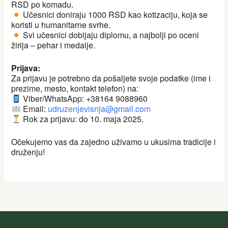
RSD po komadu.
Učesnici doniraju 1000 RSD kao kotizaciju, koja se
koristi u humanitarne svrhe.
Svi učesnici dobijaju diplomu, a najbolji po oceni
žirija – pehar i medalje.
Prijava:
Za prijavu je potrebno da pošaljete svoje podatke (ime i
prezime, mesto, kontakt telefon) na:
Viber/WhatsApp: +38164 9088960
Email:
udruzenjevisnja@gmail.com
Rok za prijavu: do 10. maja 2025.
Očekujemo vas da zajedno uživamo u ukusima tradicije i
druženju!