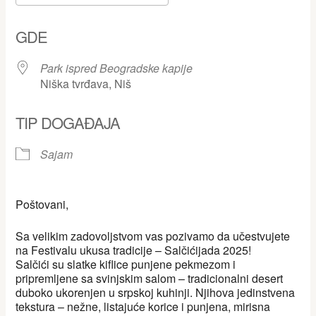
Download ICS
Google Calendar
GDE
Park ispred Beogradske kapije
Niška tvrđava, Niš
TIP DOGAĐAJA
Sajam
Poštovani,
Sa velikim zadovoljstvom vas pozivamo da učestvujete
na Festivalu ukusa tradicije – Salčićijada 2025!
Salčići su slatke kiflice punjene pekmezom i
pripremljene sa svinjskim salom – tradicionalni desert
duboko ukorenjen u srpskoj kuhinji. Njihova jedinstvena
tekstura – nežne, listajuće korice i punjena, mirisna