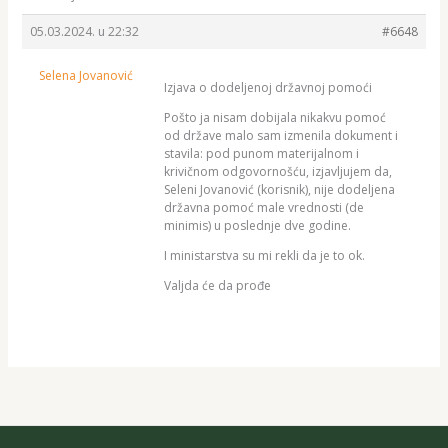
05.03.2024. u 22:32
#6648
Selena Jovanović
Izjava o dodeljenoj državnoj pomoći
Pošto ja nisam dobijala nikakvu pomoć
od države malo sam izmenila dokument i
stavila: pod punom materijalnom i
krivičnom odgovornošću, izjavljujem da,
Seleni Jovanović (korisnik), nije dodeljena
državna pomoć male vrednosti (de
minimis) u poslednje dve godine.
I ministarstva su mi rekli da je to ok.
Valjda će da prođe