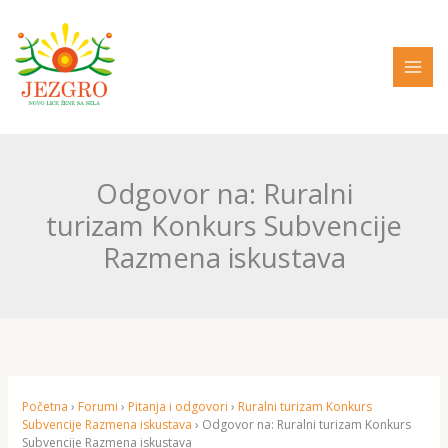
Pređi
na
sadržaj
Odgovor na: Ruralni
turizam Konkurs Subvencije
Razmena iskustava
Početna
›
Forumi
›
Pitanja i odgovori
›
Ruralni turizam Konkurs
Subvencije Razmena iskustava
›
Odgovor na: Ruralni turizam Konkurs
Subvencije Razmena iskustava