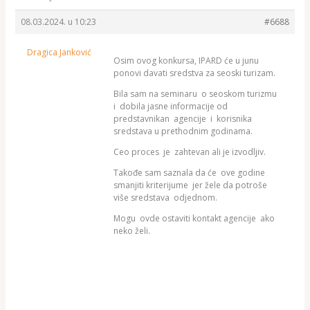
08.03.2024. u 10:23
#6688
Dragica Janković
Osim ovog konkursa, IPARD će u junu
ponovi davati sredstva za seoski turizam.
Bila sam na seminaru o seoskom turizmu
i dobila jasne informacije od
predstavnikan agencije i korisnika
sredstava u prethodnim godinama.
Ceo proces je zahtevan ali je izvodljiv.
Takođe sam saznala da će ove godine
smanjiti kriterijume jer žele da potroše
više sredstava odjednom.
Mogu ovde ostaviti kontakt agencije ako
neko želi.