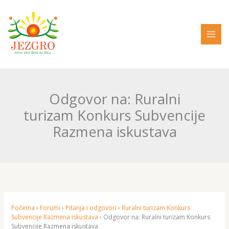
Pređi
na
sadržaj
Odgovor na: Ruralni
turizam Konkurs Subvencije
Razmena iskustava
Početna
›
Forumi
›
Pitanja i odgovori
›
Ruralni turizam Konkurs
Subvencije Razmena iskustava
›
Odgovor na: Ruralni turizam Konkurs
Subvencije Razmena iskustava