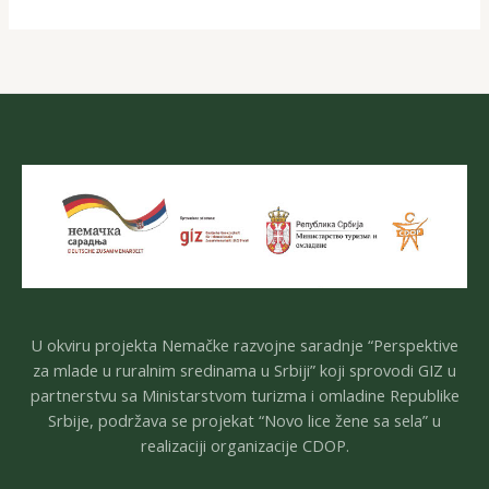
U okviru projekta Nemačke razvojne saradnje “Perspektive
za mlade u ruralnim sredinama u Srbiji” koji sprovodi GIZ u
partnerstvu sa Ministarstvom turizma i omladine Republike
Srbije, podržava se projekat “Novo lice žene sa sela” u
realizaciji organizacije CDOP.