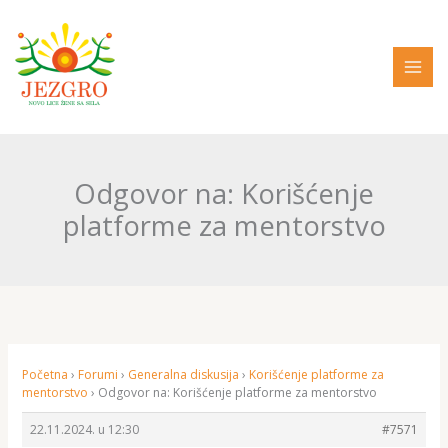
Pređi
na
sadržaj
Odgovor na: Korišćenje
platforme za mentorstvo
Početna
›
Forumi
›
Generalna diskusija
›
Korišćenje platforme za
mentorstvo
›
Odgovor na: Korišćenje platforme za mentorstvo
22.11.2024. u 12:30
#7571