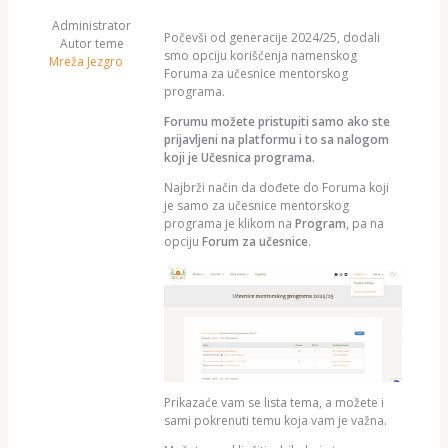
Administrator
Počevši od generacije 2024/25, dodali
Autor teme
smo opciju korišćenja namenskog
Mreža Jezgro
Foruma za učesnice mentorskog
programa.
Forumu možete pristupiti samo ako ste
prijavljeni na platformu i to sa nalogom
koji je Učesnica programa.
Najbrži način da dođete do Foruma koji
je samo za učesnice mentorskog
programa je klikom na
Program
, pa na
opciju
Forum za učesnice
.
Prikazaće vam se lista tema, a možete i
sami pokrenuti temu koja vam je važna.