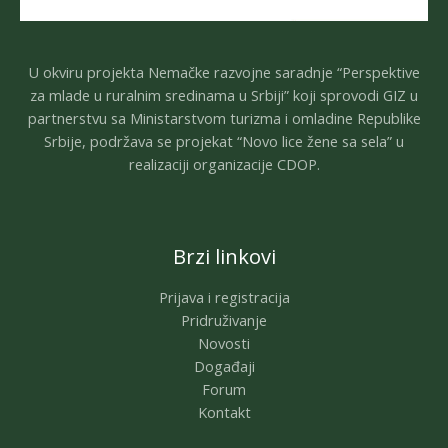
U okviru projekta Nemačke razvojne saradnje “Perspektive
za mlade u ruralnim sredinama u Srbiji” koji sprovodi GIZ u
partnerstvu sa Ministarstvom turizma i omladine Republike
Srbije, podržava se projekat “Novo lice žene sa sela” u
realizaciji organizacije CDOP.
Brzi linkovi
Prijava i registracija
Pridruživanje
Novosti
Događaji
Forum
Kontakt