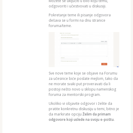
Možete se uključiti u bilo koju temu,
odgovoriti i učestvovati u diskusiji.
Pokretanje teme ili pisanje odgovora
dešava se u formi na dnu stranice
foruma/teme.
Sve nove teme koje se objave na Forumu
za učesnice biće poslate mejlom, tako da
ne morate svaki put proveravati da li
postoji nešto novo u sklopu namenskog
foruma za mentorski program.
Ukoliko vi objavite odgovor i želite da
pratite konkretnu diskusiju u temi, bitno je
da markirate opciju
Želim da primam
odgovore koji uslede na svoju e-poštu
.