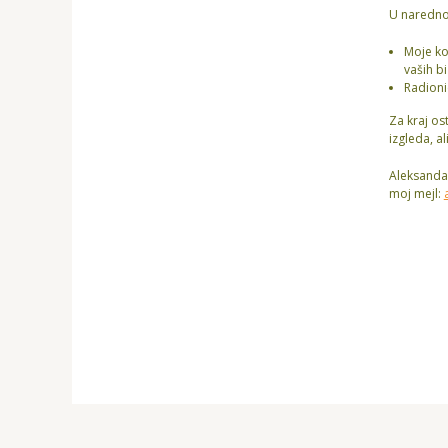
U naredno
Moje ko
vaših b
Radionic
Za kraj os
izgleda, a
Aleksandar
moj mejl: