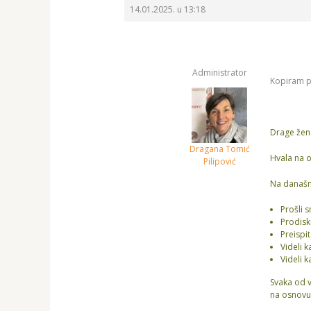
14.01.2025. u 13:18
Administrator
Kopiram po
Drage žen
Dragana Tomić
Hvala na 
Pilipović
Na današnj
Prošli 
Prodisk
Preispit
Videli 
Videli 
Svaka od v
na osnovu