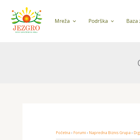
Pređi
na
sadržaj
Mreža
Podrška
Baza 
Početna
›
Forumi
›
Napredna Biznis Grupa
›
Dig