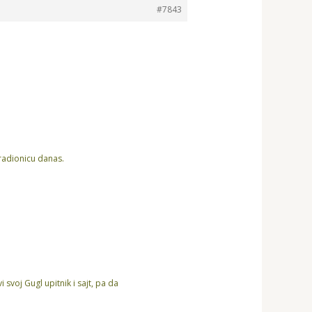
#7843
radionicu danas.
voj Gugl upitnik i sajt, pa da