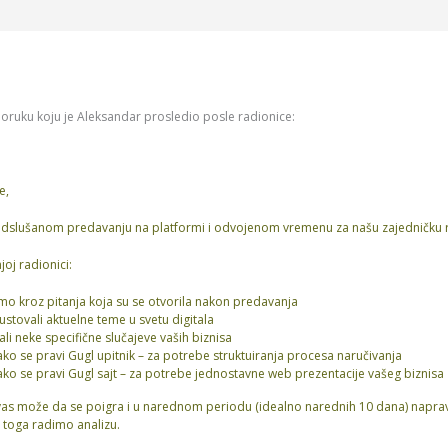
ruku koju je Aleksandar prosledio posle radionice:
e,
odslušanom predavanju na platformi i odvojenom vremenu za našu zajedničku 
oj radionici:
smo kroz pitanja koja su se otvorila nakon predavanja
ustovali aktuelne teme u svetu digitala
ali neke specifične slučajeve vaših biznisa
kako se pravi Gugl upitnik – za potrebe struktuiranja procesa naručivanja
kako se pravi Gugl sajt – za potrebe jednostavne web prezentacije vašeg biznisa
as može da se poigra i u narednom periodu (idealno narednih 10 dana) napravi s
 toga radimo analizu.