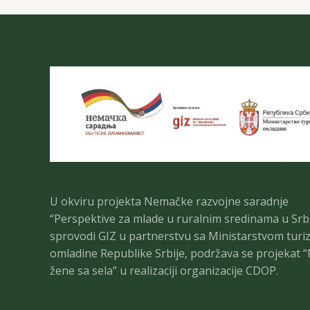
U okviru projekta Nemačke razvojne saradnje
“Perspektive za mlade u ruralnim sredinama u Srbij
sprovodi GIZ u partnerstvu sa Ministarstvom turi
omladine Republike Srbije, podržava se projekat “
žene sa sela” u realizaciji organizacije CDOP.