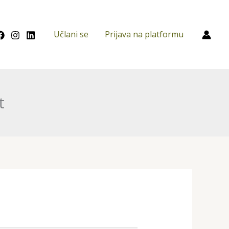
Učlani se
Prijava na platformu
t