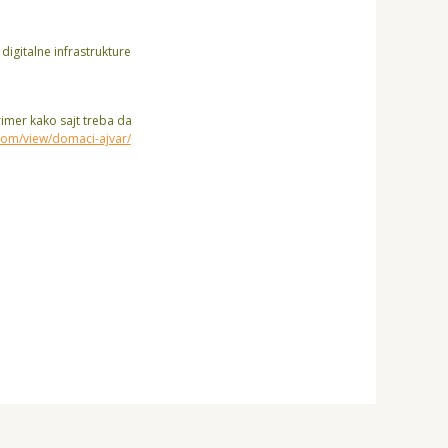
digitalne infrastrukture
rimer kako sajt treba da
.com/view/domaci-ajvar/