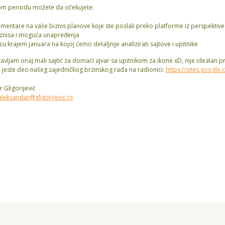
m periodu možete da očekujete:
mentare na vaše biznis planove koje ste poslali preko platforme iz perspektive 
iznisa i moguća unapređenja
u krajem januara na kojoj ćemo detaljnije analizirati sajtove i upitnike
tavljam onaj mali sajtić za domaći ajvar sa upitnikom za ikone xD, nije idealan p
li jeste deo našeg zajedničkog brzinskog rada na radionici:
https://sites.google
 Gligorijević
aleksandar@gligorijevic.rs