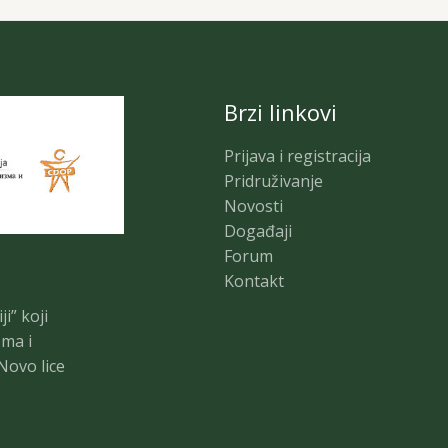
Brzi linkovi
Prijava i registracija
Pridruživanje
Novosti
Događaji
Forum
Kontakt
i” koji
zma i
Novo lice