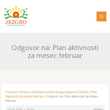
Pređi
na
sadržaj
Odgovor na: Plan aktivnosti
za mesec februar
Početna
›
Forumi
›
Učesnice mentorskog programa 2024/25
›
Plan
aktivnosti za mesec februar
›
Odgovor na: Plan aktivnosti za mesec
februar
10.02.2025. u 20:39
#7963