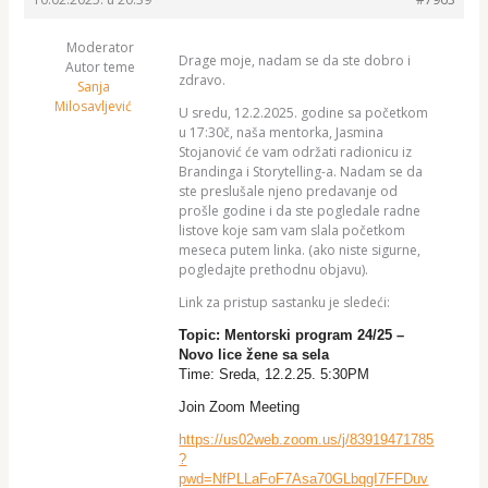
Moderator
Drage moje, nadam se da ste dobro i
Autor teme
zdravo.
Sanja
Milosavljević
U sredu, 12.2.2025. godine sa početkom
u 17:30č, naša mentorka, Jasmina
Stojanović će vam održati radionicu iz
Brandinga i Storytelling-a. Nadam se da
ste preslušale njeno predavanje od
prošle godine i da ste pogledale radne
listove koje sam vam slala početkom
meseca putem linka. (ako niste sigurne,
pogledajte prethodnu objavu).
Link za pristup sastanku je sledeći:
Topic: Mentorski program 24/25 –
Novo lice žene sa sela
Time: Sreda, 12.2.25. 5:30PM
Join Zoom Meeting
https://us02web.zoom.us/j/83919471785
?
pwd=NfPLLaFoF7Asa70GLbqgI7FFDuv