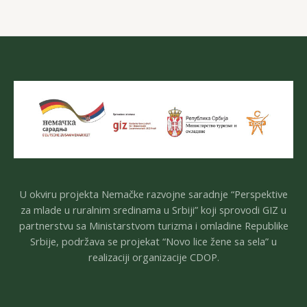
U okviru projekta Nemačke razvojne saradnje “Perspektive
za mlade u ruralnim sredinama u Srbiji” koji sprovodi GIZ u
partnerstvu sa Ministarstvom turizma i omladine Republike
Srbije, podržava se projekat “Novo lice žene sa sela” u
realizaciji organizacije CDOP.