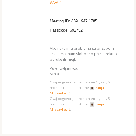
WVA.1
Meeting ID: 839 1947 1785
Passcode: 692752
Ako neka ima problema sa prisupom
linku neka nam slobodno piše direktno
poruke ili imejl.
Pozdravljam vas,
Sanja
Ovaj odgovor je promenjen 1 year, 5
months ranije od strane
Sanja
Milosavljević
.
Ovaj odgovor je promenjen 1 year, 5
months ranije od strane
Sanja
Milosavljević
.