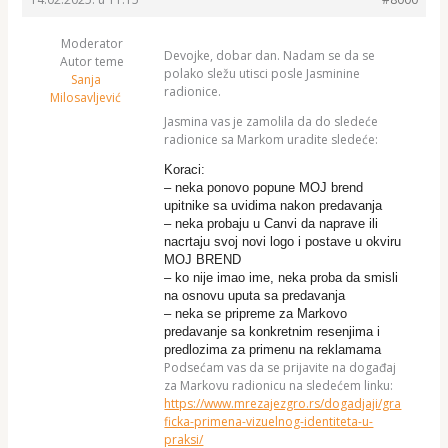
Moderator
Devojke, dobar dan. Nadam se da se
Autor teme
polako sležu utisci posle Jasminine
Sanja
radionice.
Milosavljević
Jasmina vas je zamolila da do sledeće
radionice sa Markom uradite sledeće:
Koraci:
– neka ponovo popune MOJ brend
upitnike sa uvidima nakon predavanja
– neka probaju u Canvi da naprave ili
nacrtaju svoj novi logo i postave u okviru
MOJ BREND
– ko nije imao ime, neka proba da smisli
na osnovu uputa sa predavanja
– neka se pripreme za Markovo
predavanje sa konkretnim resenjima i
predlozima za primenu na reklamama
Podsećam vas da se prijavite na događaj
za Markovu radionicu na sledećem linku:
https://www.mrezajezgro.rs/dogadjaji/gra
ficka-primena-vizuelnog-identiteta-u-
praksi/