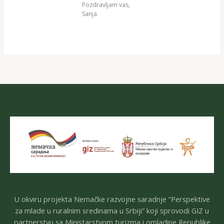
Pozdravljam vas,
Sanja
U okviru projekta Nemačke razvojne saradnje “Perspektive
za mlade u ruralnim sredinama u Srbiji” koji sprovodi GIZ u
partnerstvu sa Ministarstvom turizma i omladine Republike