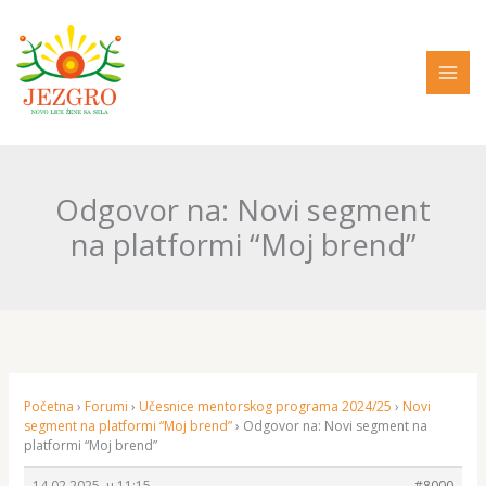
Pređi
na
sadržaj
Odgovor na: Novi segment
na platformi “Moj brend”
Početna
›
Forumi
›
Učesnice mentorskog programa 2024/25
›
Novi
segment na platformi “Moj brend”
›
Odgovor na: Novi segment na
platformi “Moj brend”
14.02.2025. u 11:15
#8000