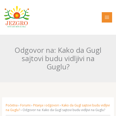
Pređi
na
sadržaj
Odgovor na: Kako da Gugl
sajtovi budu vidljivi na
Guglu?
Početna
›
Forumi
›
Pitanja i odgovori
›
Kako da Gugl sajtovi budu vidljivi
na Guglu?
›
Odgovor na: Kako da Gugl sajtovi budu vidljivi na Guglu?