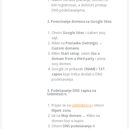
biti registrovan, a dobićeš pristup
DNS podešavanjima.
2. Povezivanje domena sa Google Sites
Otvori
Google Sites
i izaberi svoj
sajt.
Klikni na
Postavke (Settings) →
Custom domains
.
Klikni
Start setup
, zatim
Use a
domain from a third party
i unesi
svoj domen.
Google će prikazati
CNAME i TXT
zapise
koje treba dodati u DNS
podešavanja.
3. Podešavanje DNS zapisa na
Unlimited.rs
Prijavi se na
Unlimited.rs
i otvori
Klijent zonu
.
Idi na
Moji domeni
→ Klikni na
domen koji si kupio.
Otvori
DNS podešavanja
ili