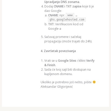
Upravljanje DNS zonama
.
Dodaj
CNAME i TXT zapise
koje ti je
dao Google:
CNAME
: npr.
→
www
ghs.googlehosted.com
TXT
: Verifikacioni kod od
Google-a
Sačuvaj promene i sačekaj
propagaciju (može trajati do 24h).
4. Završetak povezivanja
Vrati se u
Google Sites
i klikni
Verify
& Finish
.
Sada će tvoj sajt biti dostupan na
kupljenom domenu.
Ukoliko je potrebno još nešto, pišite
Aleksandar Gligorijević