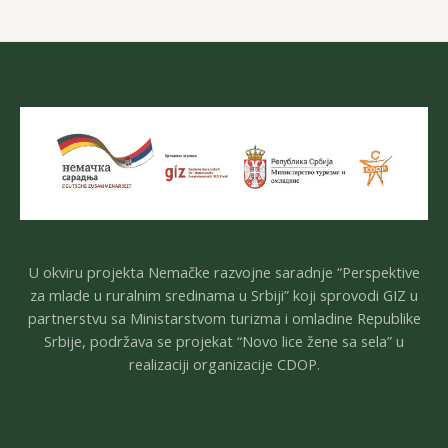
U okviru projekta Nemačke razvojne saradnje “Perspektive
za mlade u ruralnim sredinama u Srbiji” koji sprovodi GIZ u
partnerstvu sa Ministarstvom turizma i omladine Republike
Srbije, podržava se projekat “Novo lice žene sa sela” u
realizaciji organizacije CDOP.