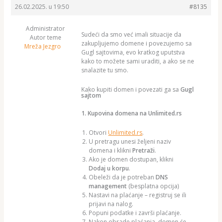
26.02.2025. u 19:50
#8135
Administrator
Sudeći da smo već imali situacije da
Autor teme
zakupljujemo domene i povezujemo sa
Mreža Jezgro
Gugl sajtovima, evo kratkog uputstva
kako to možete sami uraditi, a ako se ne
snalazite tu smo.
Kako kupiti domen i povezati ga sa
Gugl
sajtom
1. Kupovina domena na Unlimited.rs
Otvori
Unlimited.rs
.
U pretragu unesi željeni naziv
domena i klikni
Pretraži
.
Ako je domen dostupan, klikni
Dodaj u korpu
.
Obeleži da je potreban
DNS
management
(besplatna opcija)
Nastavi na plaćanje – registruj se ili
prijavi na nalog.
Popuni podatke i završi plaćanje.
Nakon obrade plaćanja, domen će