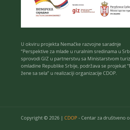
U okviru projekta Nemačke razvojne saradnje
“Perspektive za mlade u ruralnim sredinama u Srbij
sprovodi GIZ u partnerstvu sa Ministarstvom turi
omladine Republike Srbije, podržava se projekat “
žene sa sela” u realizaciji organizacije CDOP.
Copyright © 2026 |
CDOP
- Centar za društveno 