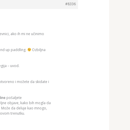
#8336
vnici, ako ih mi ne učinimo
tand up paddling.
Ozbiljna
gija – uvod.
 otvoreno i možete da skidate i
dine
pošaljete
eljne objave, kako bih mogla da
m. Može da deluje kao mnogo,
 ovom trenutku.