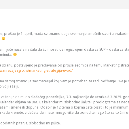
, prošao je 1. april, mada svi znamo da je sve manje smešnih stvari u svakodne
.
am juče nasela na šalu da ću morati da registrujem dasku za SUP – dasku za s
 minuta.
a stranu, postavljeno je predavanje od prošle sedmice na temu Marketing strate
w.mrezajezgro.rs/marketing-strategija-uvod/
 na samoj stranici je sav materijal koji vam je potreban za rad i vežbanje. Sve je
 volji i želji.
e važno je da mi do
sledećeg ponedeljka, 7.3. najkasnije do utorka 8.3.2025. go
Kalendar objava na DM
. Uz kalendar mi slobodno šaljite i predlog tema za ned
žem izmene ili dopune. Odabir je 12 tema o kojima ćete pisati i to je minimu
kada krenete, videćete da imate mnogo više da ponudite nego što se to čini u
dodatnih pitanja, slobodno mi pišite.