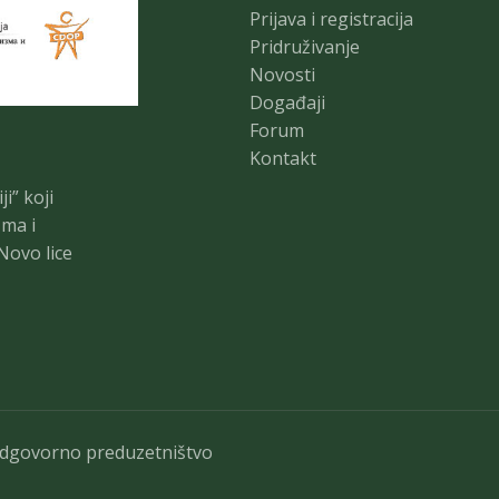
Prijava i registracija
Pridruživanje
Novosti
Događaji
Forum
Kontakt
i” koji
zma i
Novo lice
odgovorno preduzetništvo