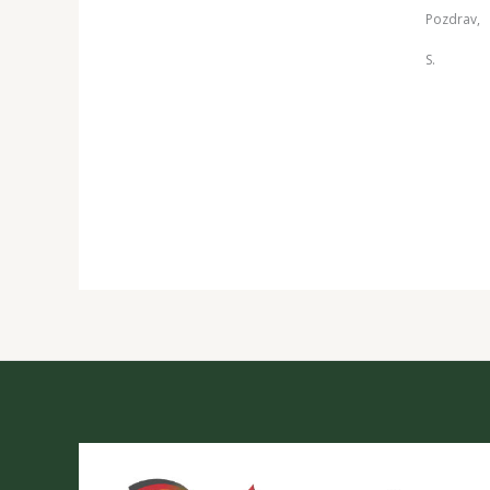
Pozdrav,
S.