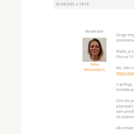
02.04.2025. u 19:16
Moderator
Drage moje
smešnima
Mada, ja s
frka na 10
Sanja
No, šalu n
Milosavljević
https://ww
U prilogu,
koristite po
Ono što j
popunjen
vam predla
no jednom 
Ako imate 