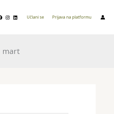
Učlani se
Prijava na platformu
c mart