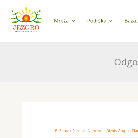
Pređi
na
sadržaj
Mreža
Podrška
Baza 
Odgov
Početna
›
Forumi
›
Napredna Biznis Grupa
›
Pla