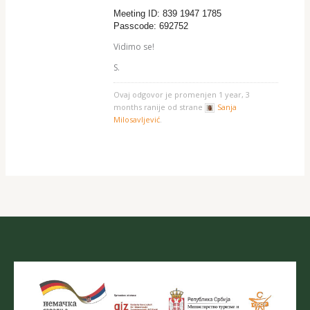
Meeting ID: 839 1947 1785
Passcode: 692752
Vidimo se!
S.
Ovaj odgovor je promenjen 1 year, 3
months ranije od strane
Sanja
Milosavljević
.