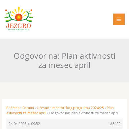
Pređi
na
sadržaj
Odgovor na: Plan aktivnosti
za mesec april
Početna
›
Forumi
›
Učesnice mentorskog programa 2024/25
›
Plan
aktivnosti za mesec april
›
Odgovor na: Plan aktivnosti za mesec april
24.04.2025. u 09:52
#8409