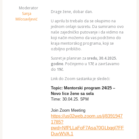
Moderator
Drage žene, dobar dan.
Sanja
Milosavljević
U aprilu bi trebalo da se okupimo na
jednom onlajn susretu. Da sumiramo ovo
naše zajedničko putovanje i da vidimo na
koji način možemo da vas podržimo do
kraja mentorskog programa, koji se
ozbiljno približio.
Susret je planiran za
sredu, 30.4.2025.
godine
. Počinjemo u
17č
a završavamo
do
19č
.
Link do Zoom sastanka je sledeći:
Topic: Mentorski program 24/25 –
Novo lice žene sa sela
Time: 30.04.25. 5PM
Join Zoom Meeting
https://us02web.zoom.us/j/8391947
1785?
pwd=NfPLLaFoF7Asa70GLbqgI7FF
DuvWVA.1