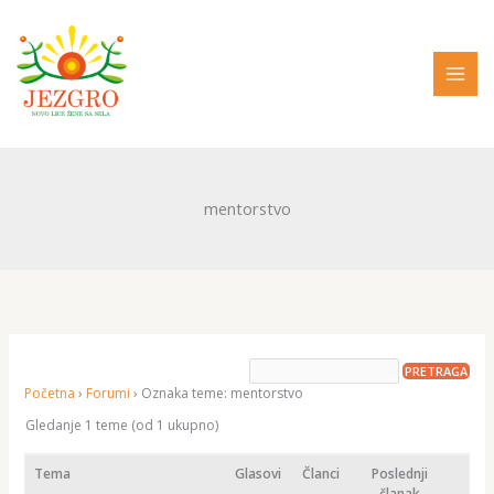
Pređi
na
sadržaj
mentorstvo
Početna
›
Forumi
›
Oznaka teme: mentorstvo
Gledanje 1 teme (od 1 ukupno)
Tema
Glasovi
Članci
Poslednji
članak