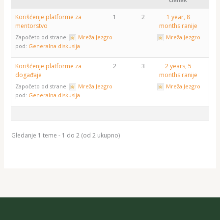
Korišćenje platforme za
1
2
1 year, 8
mentorstvo
months ranije
Započeto od strane:
Mreža Jezgro
Mreža Jezgro
pod:
Generalna diskusija
Korišćenje platforme za
2
3
2 years, 5
događaje
months ranije
Započeto od strane:
Mreža Jezgro
Mreža Jezgro
pod:
Generalna diskusija
Gledanje 1 teme - 1 do 2 (od 2 ukupno)