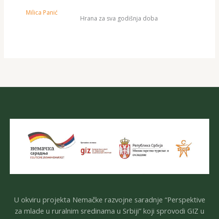
Milica Panić
Hrana za sva godišnja doba
U okviru projekta Nemačke razvojne saradnje “Perspektive
za mlade u ruralnim sredinama u Srbiji” koji sprovodi GIZ u