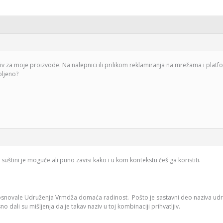
v za moje proizvode. Na nalepnici ili prilikom reklamiranja na mrežama i platf
oljeno?
suštini je moguće ali puno zavisi kako i u kom kontekstu ćeš ga koristiti.
osnovale Udruženja Vrmdža domaća radinost. Pošto je sastavni deo naziva udr
 dali su mišljenja da je takav naziv u toj kombinaciji prihvatljiv.