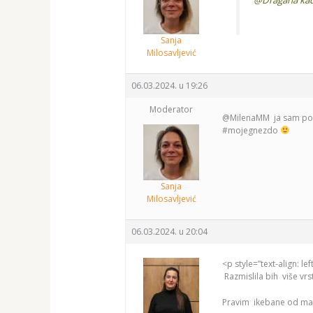
Sanja
Milosavljević
06.03.2024. u 19:26
Moderator
@MilenaMM ja sam pose
#mojegnezdo
Sanja
Milosavljević
06.03.2024. u 20:04
<p style=”text-align: 
Razmislila bih više vrs
Pravim ikebane od maho