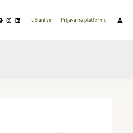
Učlani se
Prijava na platformu