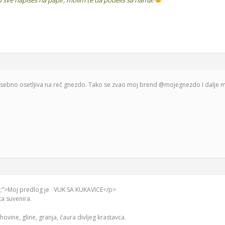
bno osetljiva na reč gnezdo. Tako se zvao moj brend @mojegnezdo I dalje me l
left;”>Moj predlog je VUK SA KUKAVICE</p>
ta suvenira.
vine, gline, granja, čaura divljeg krastavca.