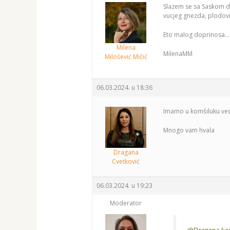
Slazem se sa Saskom da 
vucjeg gnezda, plodovi
Eto malog doprinosa…
Milena
MilenaMM
Milošević Mičić
06.03.2024. u 18:36
Imamo u komšiluku vec 
Mnogo vam hvala
Dragana
Cvetković
06.03.2024. u 19:23
Moderator
@Dragana kad 