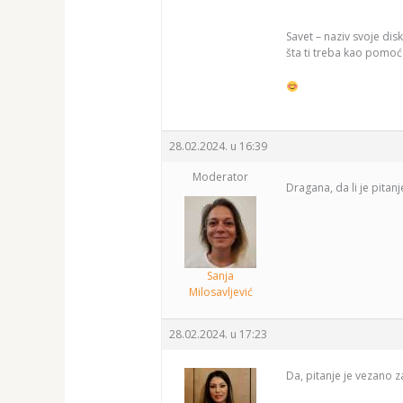
Savet – naziv svoje dis
šta ti treba kao pomoć i
28.02.2024. u 16:39
Moderator
Dragana, da li je pitan
Sanja
Milosavljević
28.02.2024. u 17:23
Da, pitanje je vezano 