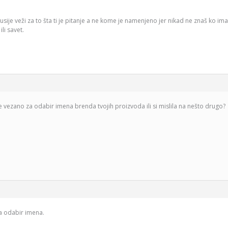
kusije veži za to šta ti je pitanje a ne kome je namenjeno jer nikad ne znaš ko im
li savet.
je vezano za odabir imena brenda tvojih proizvoda ili si mislila na nešto drugo?
za odabir imena.