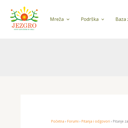
Pređi
na
sadržaj
Mreža
Podrška
Baza 
Početna
›
Forumi
›
Pitanja i odgovori
›
Pitanje za