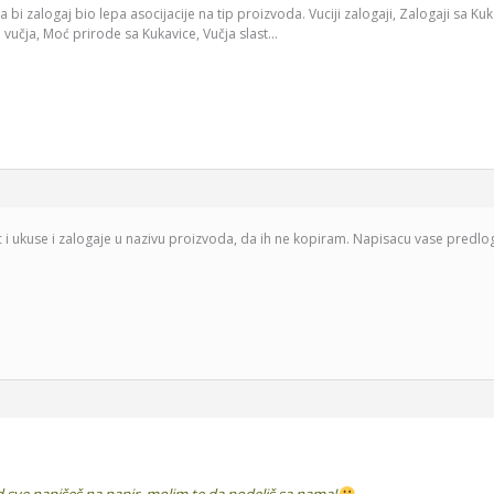
bi zalogaj bio lepa asocijacije na tip proizvoda. Vuciji zalogaji, Zalogaji sa Kuka
 vučja, Moć prirode sa Kukavice, Vučja slast…
i ukuse i zalogaje u nazivu proizvoda, da ih ne kopiram. Napisacu vase predlo
sve napišeš na papir, molim te da podeliš sa nama!