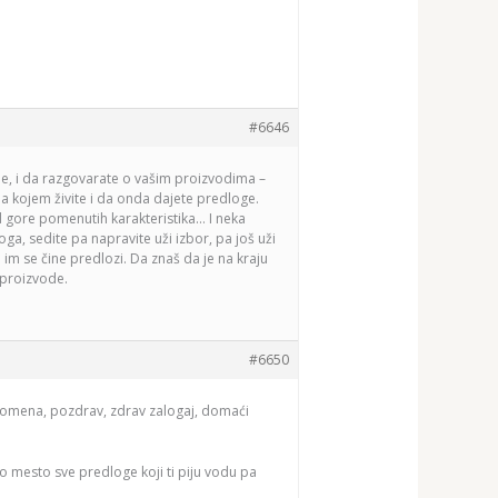
#6646
elje, i da razgovarate o vašim proizvodima –
 na kojem živite i da onda dajete predloge.
 od gore pomenutih karakteristika… I neka
oga, sedite pa napravite uži izbor, pa još uži
 im se čine predlozi. Da znaš da je na kraju
 proizvode.
#6650
uspomena, pozdrav, zdrav zalogaj, domaći
o mesto sve predloge koji ti piju vodu pa