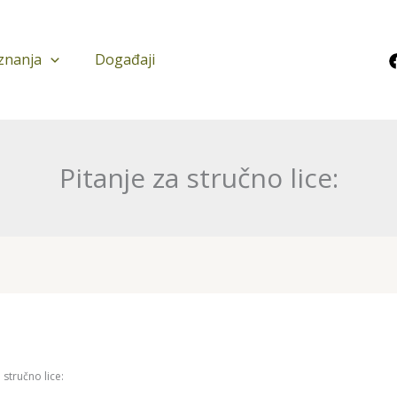
znanja
Događaji
Pitanje za stručno lice:
 stručno lice: