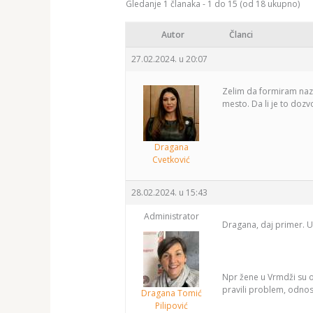
Gledanje 1 članaka - 1 do 15 (od 18 ukupno)
Autor
Članci
27.02.2024. u 20:07
Zelim da formiram nazi
mesto. Da li je to dozv
Dragana
Cvetković
28.02.2024. u 15:43
Administrator
Dragana, daj primer. U 
Npr žene u Vrmdži su 
pravili problem, odnosno
Dragana Tomić
Pilipović