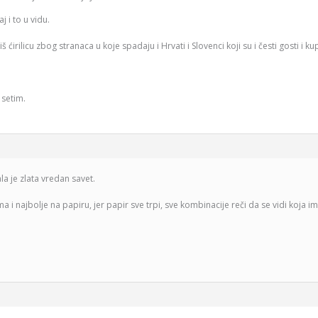
j i to u vidu.
 ćirilicu zbog stranaca u koje spadaju i Hrvati i Slovenci koji su i česti gosti i kup
 setim.
la je zlata vredan savet.
a i najbolje na papiru, jer papir sve trpi, sve kombinacije reči da se vidi koja i