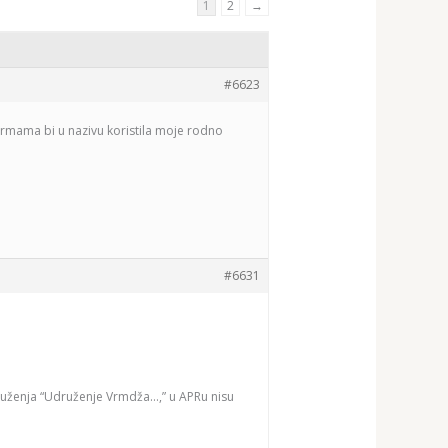
1
2
→
#6623
ormama bi u nazivu koristila moje rodno
#6631
uženja “Udruženje Vrmdža…,” u APRu nisu