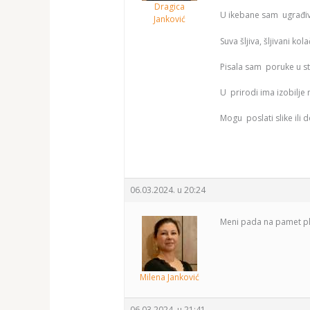
Dragica
U ikebane sam ugrađiv
Janković
Suva šljiva, šljivani kol
Pisala sam poruke u s
U prirodi ima izobilje 
Mogu poslati slike ili 
06.03.2024. u 20:24
Meni pada na pamet pla
Milena Janković
06.03.2024. u 21:41