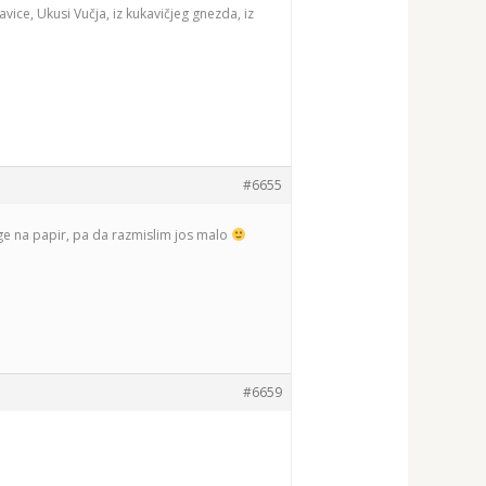
vice, Ukusi Vučja, iz kukavičjeg gnezda, iz
#6655
ge na papir, pa da razmislim jos malo
#6659