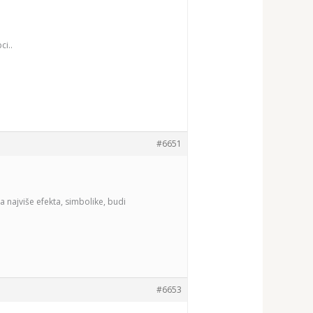
ci..
#6651
ma najviše efekta, simbolike, budi
#6653