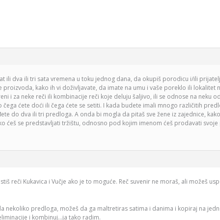
 ili dva ili tri sata vremena u toku jednog dana, da okupiš porodicu i/ili prijat
ke proizvoda, kako ih vi doživljavate, da imate na umu i vaše poreklo ili lokalitet
eni i za neke reči ili kombinacije reči koje deluju šaljivo, ili se odnose na neku
 čega ćete doći ili čega ćete se setiti. I kada budete imali mnogo različitih predl
ete do dva ili tri predloga. A onda bi mogla da pitaš sve žene iz zajednice, kako
ako ćeš se predstavljati tržištu, odnosno pod kojim imenom ćeš prodavati svoje
istiš reči Kukavica i Vučje ako je to moguće. Reč suvenir ne moraš, ali možeš 
 da nekoliko predloga, možeš da ga maltretiras satima i danima i kopiraj na jedn
liminacije i kombinuj…ja tako radim.