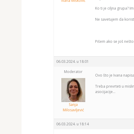
Ivana Mišković
Ko ti je ciljna grupa? Ima
Ne savetujem da koristiš
Pišem ako se još nešto
06.03.2024. u 18:01
Moderator
Ovo što je Ivana napisa
Treba prevrteti u mislim
asocijacije…
Sanja
Milosavljević
06.03.2024. u 18:14