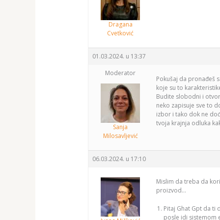
Dragana
Cvetković
01.03.2024. u 13:37
Moderator
Pokušaj da pronađeš sat
koje su to karakteristi
Budite slobodni i otvor
neko zapisuje sve to do
izbor i tako dok ne dođ
tvoja krajnja odluka k
Sanja
Milosavljević
06.03.2024. u 17:10
Mislim da treba da kor
proizvod…
Pitaj Ghat Gpt da ti
posle idi sistemom e