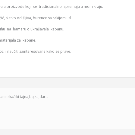
ala proizvode koji se tradicionalno spremaju u mom kraju.
ačić, slatko od šljiva, burence sa rakijom i sl.
tihu na hameru o ukrašavala ikebanu.
materijala za ikebane.
doći i naučiti zainteresovane kako se prave.
ninska/ski tajna,bajka,dar…