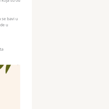
a koja su od
 se bavi u
ede u
ta