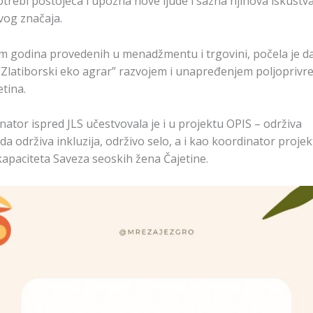
trebi postojeća i upozna nove ljude i sazna njihova iskustv
vog značaja.
m godina provedenih u menadžmentu i trgovini, počela je da
“Zlatiborski eko agrar” razvojem i unapređenjem poljoprivr
etina.
ator ispred JLS učestvovala je i u projektu OPIS – održiva
da održiva inkluzija, održivo selo, a i kao koordinator projek
kapaciteta Saveza seoskih žena Čajetine.