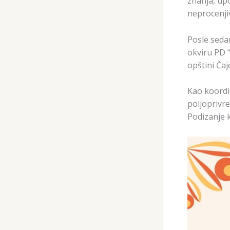
znanja, upo
neprocenji
Posle seda
okviru PD 
opštini Čaj
Kao koordin
poljoprivre
Podizanje 