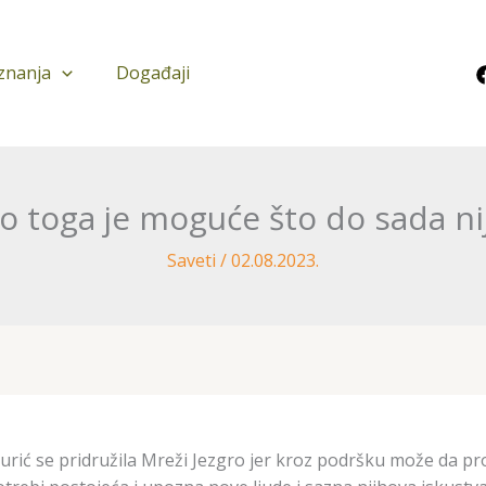
znanja
Događaji
 toga je moguće što do sada nij
Saveti
/
02.08.2023.
rić se pridružila Mreži Jezgro jer kroz podršku može da pro