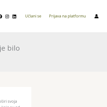
Učlani se
Prijava na platformu
e bilo
širi svoja