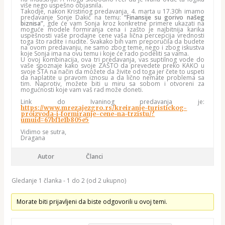
više nego uspešno objasnila.
Takodje, nakon Kristinog predavanja, 4. marta u 17.30h imamo
predavanje Sonje Dakić na temu:
“Finansije su gorivo našeg
biznisa”
, gde će vam Sonja kroz konkretne primere ukazati na
moguće modele formiranja cena i zašto je najbitnija karika
uspešnosti vaše prodajne cene vaša lična percepcija vrednosti
toga što radite i nudite. Svakako bih vam preporučila da budete
na ovom predavanju, ne samo zbog teme, nego i zbog iskustva
koje Sonja ima na ovu temu i koje će rado podeliti sa vama.
U ovoj kombinacija, ova tri predavanja, vas suptilnog vode do
vaše spoznaje kako svoje ZAŠTO da prevedete preko KAKO u
svoje ŠTA na način da možete da živite od toga jer čete to uspeti
da naplatite u pravom iznosu a da lično nemate problema sa
tim. Naprotiv, možete biti u miru sa sobom i otvoreni za
mogućnosti koje vam vaš rad može doneti.
Link do Ivaninog predavanja je:
https://www.mrezajezgro.rs/kreiranje-turistickog-
proizvoda-i-formiranje-cene-na-trzistu/?
umuid=67bf1e1b805e5
Vidimo se sutra,
Dragana
Autor
Članci
Gledanje 1 članka - 1 do 2 (od 2 ukupno)
Morate biti prijavljeni da biste odgovorili u ovoj temi.