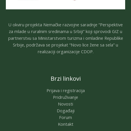
U okviru projekta Nemačke razvojne saradnje “Perspektive
za mlade u ruralnim sredinama u Srbiji” koji sprovodi GIZ u
partnerstvu sa Ministarstvom turizma i omladine Republike
Srbije, podržava se projekat “Novo lice žene sa sela” u
realizaciji organizacije CDOP.
Brzi linkovi
Prijava i registracija
Pridruživanje
Novosti
Događaji
Forum
Kontakt