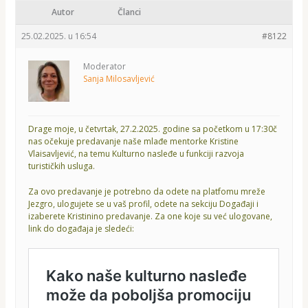
Autor
Članci
25.02.2025. u 16:54
#8122
Moderator
Sanja Milosavljević
Drage moje, u četvrtak, 27.2.2025. godine sa početkom u 17:30č
nas očekuje predavanje naše mlađe mentorke Kristine
Vlaisavljević, na temu Kulturno nasleđe u funkciji razvoja
turističkih usluga.
Za ovo predavanje je potrebno da odete na platfomu mreže
Jezgro, ulogujete se u vaš profil, odete na sekciju Događaji i
izaberete Kristinino predavanje. Za one koje su već ulogovane,
link do događaja je sledeći: