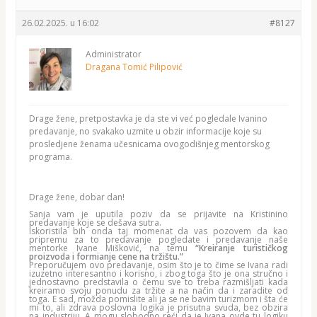
26.02.2025. u 16:02
#8127
Administrator
Dragana Tomić Pilipović
Drage žene, pretpostavka je da ste vi već pogledale Ivanino
predavanje, no svakako uzmite u obzir informacije koje su
prosledjene ženama učesnicama ovogodišnjeg mentorskog
programa.
Drage žene, dobar dan!
Sanja vam je uputila poziv da se prijavite na Kristinino
predavanje koje se dešava sutra.
Iskoristila bih onda taj momenat da vas pozovem da kao
pripremu za to predavanje pogledate i predavanje naše
mentorke Ivane Mišković, na temu
“Kreiranje turističkog
proizvoda i formianje cene na tržištu.”
Preporučujem ovo predavanje, osim što je to čime se Ivana radi
izuzetno interesantno i korisno, i zbog toga što je ona stručno i
jednostavno predstavila o čemu sve to treba razmišljati kada
kreiramo svoju ponudu za tržite a na način da i zaradite od
toga. E sad, možda pomislite ali ja se ne bavim turizmom i šta će
mi to, ali zdrava poslovna logika je prisutna svuda, bez obzira
na industriju. A mogu slobodno reći da je Ivana ovde tu logiku