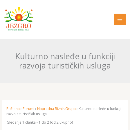
Pređi
na
sadržaj
Kulturno nasleđe u funkciji
razvoja turističkih usluga
Početna
›
Forumi
›
Napredna Biznis Grupa
›
Kulturno nasleđe u funkciji
razvoja turističkih usluga
Gledanje 1 članka - 1 do 2 (od 2 ukupno)