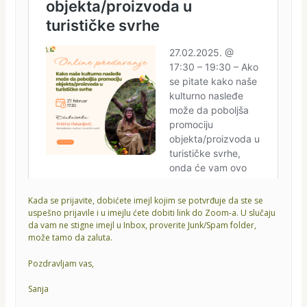
Kada se prijavite, dobićete imejl kojim se potvrđuje da ste se
uspešno prijavile i u imejlu ćete dobiti link do Zoom-a. U slučaju
da vam ne stigne imejl u Inbox, proverite Junk/Spam folder,
može tamo da zaluta.
Pozdravljam vas,
Sanja