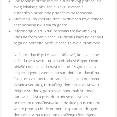
Sposobnost prepoznavanja turističkog potencijala
svog lokalnog okruženja u cilju stvaranja
autentičnih proizvoda privlačnim posetiocima
Motivaciju da kreirate rute i aktitvnosti koje donose
nezaboravna iskustva za goste.
Informaciju o strukturi osnovnih troškovima koji
utiču na formiranje cene u turizmu i kako na osnovu
toga da odredite održive cene za svoje proizvode.
Naša predavač je Dr Ivana Mišković, koja za sebe
kaže da se u svetu turizma obrela slučajno. Ovom
oblašću ona se sada bavi više od 25 godina kao
ekspert i jedno vreme kao saradnik i predavač na
Fakultetu za sport i turizam. Danas, kao ponosna
vlasnica Seoskog turističkog domaćinstva Krivac i
Poljoprivrednog gazdinstva nadomak Sremskih
Karlovaca, živi u prirodi i trudi se da svojim
primerom domaćinstva koje posluje po minimum-
waste principu bude primer i inspiracija i drugim
domaćinstvima u njenom okruženju i šire. Njena