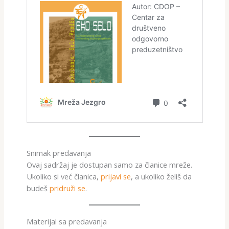
Snimak predavanja
Ovaj sadržaj je dostupan samo za članice mreže.
Ukoliko si već članica,
prijavi se
, a ukoliko želiš da
budeš
pridruži se
.
Materijal sa predavanja