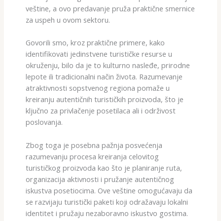
veštine, a ovo predavanje pruža praktične smernice
za uspeh u ovom sektoru.
Govorili smo, kroz praktične primere, kako
identifikovati jedinstvene turističke resurse u
okruženju, bilo da je to kulturno nasleđe, prirodne
lepote ili tradicionalni način života. Razumevanje
atraktivnosti sopstvenog regiona pomaže u
kreiranju autentičnih turističkih proizvoda, što je
ključno za privlačenje posetilaca ali i održivost
poslovanja.
Zbog toga je posebna pažnja posvećenja
razumevanju procesa kreiranja celovitog
turističkog proizvoda kao što je planiranje ruta,
organizacija aktivnosti i pružanje autentičnog
iskustva posetiocima. Ove veštine omogućavaju da
se razvijaju turistički paketi koji odražavaju lokalni
identitet i pružaju nezaboravno iskustvo gostima.