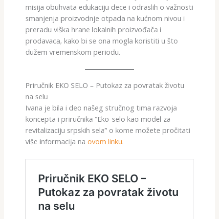
misija obuhvata edukaciju dece i odraslih o važnosti
smanjenja proizvodnje otpada na kućnom nivou i
preradu viška hrane lokalnih proizvođača i
prodavaca, kako bi se ona mogla koristiti u što
dužem vremenskom periodu.
Priručnik EKO SELO – Putokaz za povratak životu
na selu
Ivana je bila i deo našeg stručnog tima razvoja
koncepta i priručnika “Eko-selo kao model za
revitalizaciju srpskih sela” o kome možete pročitati
više informacija na
ovom linku
.