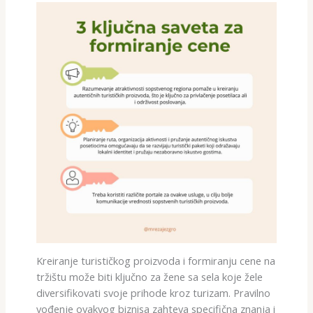
Kreiranje turističkog proizvoda i formiranju cene na
tržištu može biti ključno za žene sa sela koje žele
diversifikovati svoje prihode kroz turizam. Pravilno
vođenje ovakvog biznisa zahteva specifična znanja i