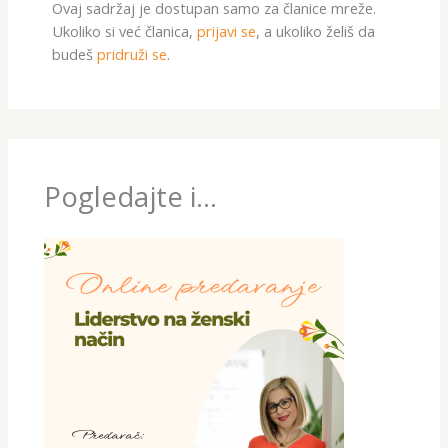
Ovaj sadržaj je dostupan samo za članice mreže.
Ukoliko si već članica,
prijavi se
, a ukoliko želiš da
budeš
pridruži se
.
Pogledajte i...