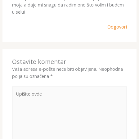
moja a daje mi snagu da radim ono što volim i budem
u selu!
Odgovori
Ostavite komentar
Vaša adresa e-pošte neće biti objavljena.
Neophodna
polja su označena
*
Upišite
ovde