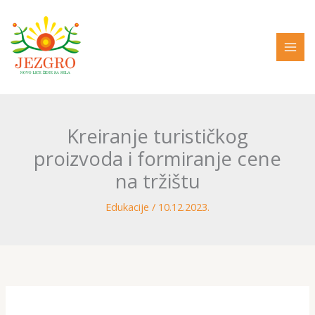
Pređi
na
sadržaj
Kreiranje turističkog
proizvoda i formiranje cene
na tržištu
Edukacije
/
10.12.2023.