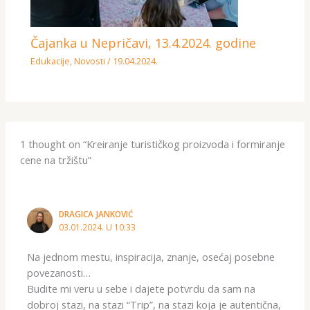
Čajanka u Nepričavi, 13.4.2024. godine
Edukacije
,
Novosti
/
19.04.2024.
1 thought on “Kreiranje turističkog proizvoda i formiranje
cene na tržištu”
DRAGICA JANKOVIĆ
03.01.2024. U 10:33
Na jednom mestu, inspiracija, znanje, osećaj posebne
povezanosti…
Budite mi veru u sebe i dajete potvrdu da sam na
dobroj stazi, na stazi “Trip”, na stazi koja je autentična,