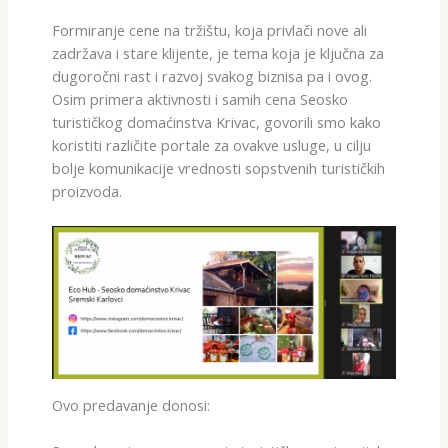
Formiranje cene na tržištu, koja privlači nove ali
zadržava i stare klijente, je tema koja je ključna za
dugoročni rast i razvoj svakog biznisa pa i ovog.
Osim primera aktivnosti i samih cena Seosko
turističkog domaćinstva Krivac, govorili smo kako
koristiti različite portale za ovakve usluge, u cilju
bolje komunikacije vrednosti sopstvenih turističkih
proizvoda.
Ovo predavanje donosi: