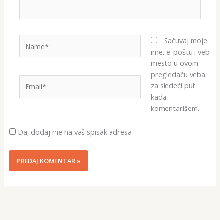
Name*
Sačuvaj moje
ime, e-poštu i veb
mesto u ovom
pregledaču veba
Email*
za sledeći put
kada
komentarišem.
Da, dodaj me na vaš spisak adresa