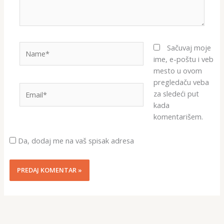
Name*
Sačuvaj moje
ime, e-poštu i veb
mesto u ovom
pregledaču veba
Email*
za sledeći put
kada
komentarišem.
Da, dodaj me na vaš spisak adresa