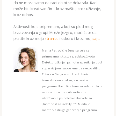
da ne mora samo da radi da bi se dokazala. Rad
može biti kreativan čin – kroz maštu, kroz uživanje,
kroz odnos.
Aktivnosti koje pripremam, a koji su plod mog
bivstvovanja u grupi Mreže Jezgro, moći ćete da
pratite kroz moju
stranicu
i uskoro i kroz moj
sajt.
Marija Petrović je žena sa sela sa
primesama iskustva gradskog života.
Defektološkinja i psihoterapeutkinja pod
supervizijom, zaposlena u savetovalištu
Entera u Beogradu. U radu koristi
transakcionu analizu, a u okviru
programa Novo lice žene sa sela radila je
na razvoju autorskih kartica za
istraživanje psihološke dozvole za
„Intimnost sa izobiljem“. Mlađa je
mentorka druge generacije programa.