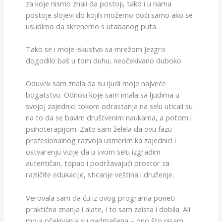
za koje nismo znali da postoji, tako i u nama
postoje slojevi do kojih možemo doći samo ako se
usudimo da skrenemo s utabanog puta.
Tako se i moje iskustvo sa mrežom Jezgro
dogodilo baš u tom duhu, neočekivano duboko.
Oduvek sam znala da su ljudi moje najveće
bogatstvo. Odnosi koje sam imala sa ljudima u
svojoj zajednici tokom odrastanja na selu uticali su
na to da se bavim društvenim naukama, a potom i
psihoterapijom. Zato sam želela da ovu fazu
profesionalnog razvoja usmerim ka zajednici i
ostvarenju vizije da u svom selu izgradim
autentičan, topao i podržavajući prostor za
različite edukacije, sticanje veština i druženje.
Verovala sam da ću iz ovog programa poneti
praktična znanja i alate, i to sam zaista i dobila. Ali
moja očekivanja su nadmašena – ono što nisam