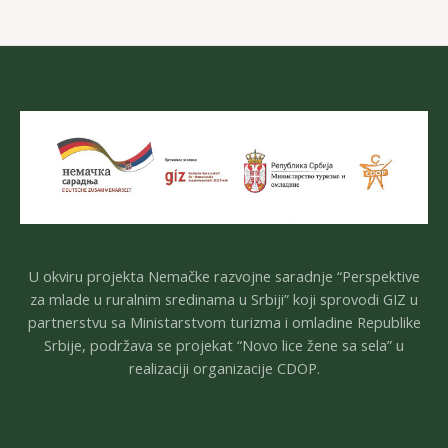
U okviru projekta Nemačke razvojne saradnje “Perspektive
za mlade u ruralnim sredinama u Srbiji” koji sprovodi GIZ u
partnerstvu sa Ministarstvom turizma i omladine Republike
Srbije, podržava se projekat “Novo lice žene sa sela” u
realizaciji organizacije CDOP.