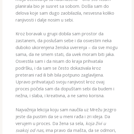
planirala bio je susret sa sobom. Došla sam do
delova koje sam dugo zaobilazila, nesvesna koliko
ranjivosti i dalje nosim u sebi.
Kroz boravak u grupi dobila sam prostor da
zastanem, da poslušam sebe i da osvestim neka
duboko ukorenjena ženska uverenja – da sve mogu
sama, da ne smem stati, da uvek moram biti jaka.
Osvestila sam i da nisam do kraja prihvatala
podršku, i da sam se često dokazivala kroz
preterani rad ili bih bila potpuno zaglavljena.
Upravo prihvatajući svoju ranjivost kroz ovaj
proces počela sam da dopuštam sebi da budem i
nežna, i slaba, i kreativna, a ne samo korisna.
Najvažnija lekcija koju sam naučila uz Mrežu Jezgro
jeste da pustim da se u meni rađa i zri ideja. Da
verujem u proces. Da žena sa sela,
koja živi u
svakoj od nas
, ima pravo da mašta, da se odmori,