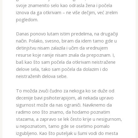
svoje znamenito selo kao odrasla žena i počela
iznova da ga otkrivam – ne više dečjim, već zrelim
pogledom.
Danas ponovo lutam istim predelima, na drugačiji
način. Polako, svesno, biram da idem tamo gde u
detinjstvu nisam zalazila i učim da vrednujem
resurse koje ranije nisam znala da prepoznam. I,
baš kao što sam počela da otkrivam neistražene
delove sela, tako sam počela da dolazim i do
neistraženih delova sebe.
To možda zvuči čudno za nekoga ko se duže od
decenije bavi psihoterapijom, ali nekada upravo
sigurnost može da nas ograniči. Naviknemo da
radimo ono što znamo, da hodamo poznatim
stazama, a zapravo se lek često krije u nesigurnom,
u nepoznatom, tamo gde se osetimo pomalo
izgubljeno. Kao što puteljak u šumi vodi do mesta