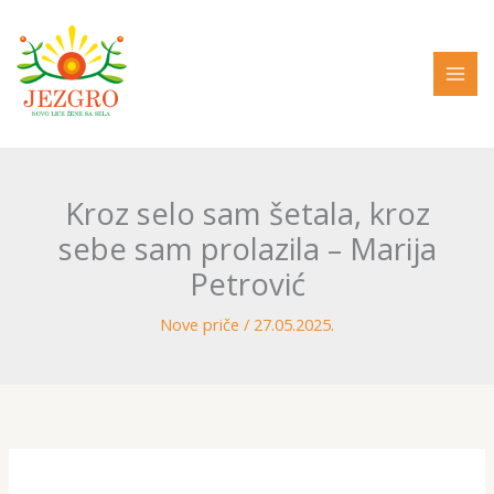
Pređi
na
sadržaj
Kroz selo sam šetala, kroz
sebe sam prolazila – Marija
Petrović
Nove priče
/
27.05.2025.