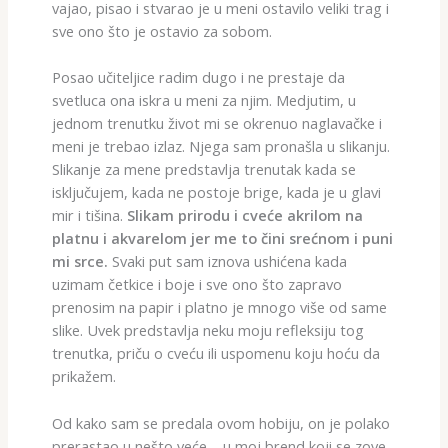
vajao, pisao i stvarao je u meni ostavilo veliki trag i
sve ono što je ostavio za sobom.
Posao učiteljice radim dugo i ne prestaje da
svetluca ona iskra u meni za njim. Medjutim, u
jednom trenutku život mi se okrenuo naglavačke i
meni je trebao izlaz. Njega sam pronašla u slikanju.
Slikanje za mene predstavlja trenutak kada se
isključujem, kada ne postoje brige, kada je u glavi
mir i tišina.
Slikam prirodu i cveće akrilom na
platnu i akvarelom jer me to čini srećnom i puni
mi srce.
Svaki put sam iznova ushićena kada
uzimam četkice i boje i sve ono što zapravo
prenosim na papir i platno je mnogo više od same
slike. Uvek predstavlja neku moju refleksiju tog
trenutka, priču o cveću ili uspomenu koju hoću da
prikažem.
Od kako sam se predala ovom hobiju, on je polako
prerastao u nešto veće – u moj brend koji se zove