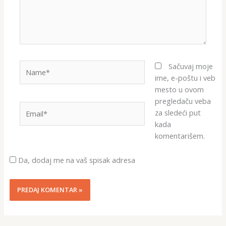
Name*
Sačuvaj moje
ime, e-poštu i veb
mesto u ovom
pregledaču veba
Email*
za sledeći put
kada
komentarišem.
Da, dodaj me na vaš spisak adresa