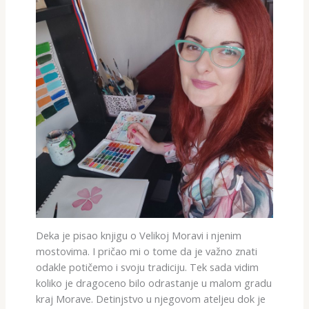
Deka je pisao knjigu o Velikoj Moravi i njenim
mostovima. I pričao mi o tome da je važno znati
odakle potičemo i svoju tradiciju. Tek sada vidim
koliko je dragoceno bilo odrastanje u malom gradu
kraj Morave. Detinjstvo u njegovom ateljeu dok je