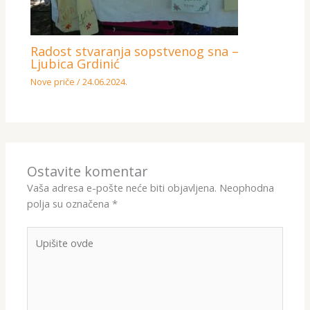
Radost stvaranja sopstvenog sna –
Ljubica Grdinić
Nove priče
/
24.06.2024.
Ostavite komentar
Vaša adresa e-pošte neće biti objavljena.
Neophodna
polja su označena
*
Upišite
ovde