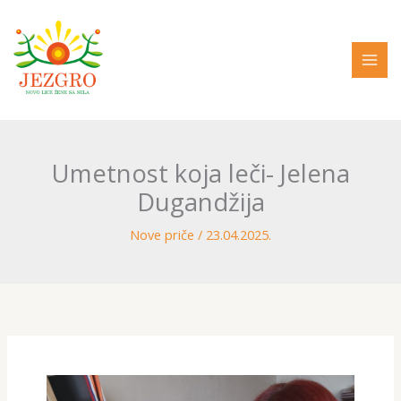
Pređi
na
sadržaj
Umetnost koja leči- Jelena
Dugandžija
Nove priče
/
23.04.2025.