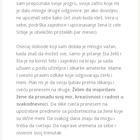
sam prepoznala svoje jezgro, svoje zašto koje mi
je dalo mnoge druge odgovore. Jer ako dovoljno
ne upoznaš sebe kako ćeš znati kuda ideš. Vera u
sebe, podrška zajednice i upoznavanje žena iz cele
Srbije je obeležilo proteklih par meseci.
Osećaj slobode koji sam dobila je mnogo važan,
kada znaš da možeš sve, samo je pitanje šta želiš i
šta je na korist tebi i zajednici na kraju. Ja sada
uživam u poslu učiteljice i slikarke amaterke. Mame.
I svesno pravim odluke koje odgovaraju ćerki i
meni. Plan mi je da svoju ljubav prema slikanju i
cveću prenesem na druge.
Želim da inspirišem
žene da pronađu svoj mir, kreativnost i radost u
svakodnevnici.
Da slike cveća prenesem na
upotrebne predmete sa podsetnicima za žene koje
su slične meni. Da svakog dana znaju da mogu i
treba da cvetaju. Da naprave vremena za sebe i
osveste svoj trenutak.