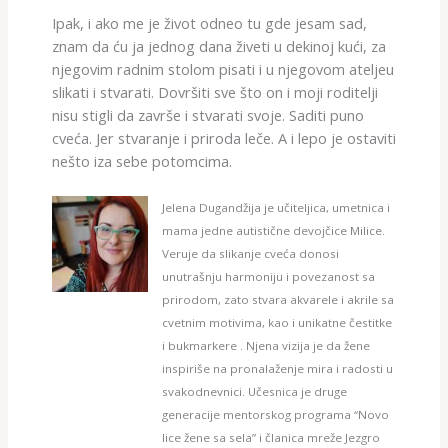
Ipak, i ako me je život odneo tu gde jesam sad,
znam da ću ja jednog dana živeti u dekinoj kući, za
njegovim radnim stolom pisati i u njegovom ateljeu
slikati i stvarati. Dovršiti sve što on i moji roditelji
nisu stigli da završe i stvarati svoje. Saditi puno
cveća. Jer stvaranje i priroda leče. A i lepo je ostaviti
nešto iza sebe potomcima.
Jelena Dugandžija je učiteljica, umetnica i
mama jedne autistične devojčice Milice.
Veruje da slikanje cveća donosi
unutrašnju harmoniju i povezanost sa
prirodom, zato stvara akvarele i akrile sa
cvetnim motivima, kao i unikatne čestitke
i bukmarkere . Njena vizija je da žene
inspiriše na pronalaženje mira i radosti u
svakodnevnici. Učesnica je druge
generacije mentorskog programa “Novo
lice žene sa sela” i članica mreže Jezgro