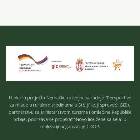
U okviru projekta Nemačke razvojne saradnje “Perspektive
za mlade u ruralnim sredinama u Srbiji” koji sprovodi GIZ u
partnerstvu sa Ministarstvom turizma i omladine Republike
Srbije, podržava se projekat “Novo lice žene sa sela” u
realizaciji organizacije CDOP.