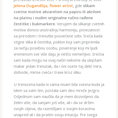
Jelena Dugandžija, flower artist
,
gde
slikam
cvetne motive akvarelom na papiru ili akrilom
na platnu i nudim originalne ručno rađene
čestitke i bukmarkere
. Verujem da slikanje cvetnih
motiva donosi unutrašnju harmoniju, povezanost
sa prirodom i trenutke posvećene sebi. Sreća kada
stigne slika ili čestitka, poklon koji sam pripremila
za nečiju posebnu osobu, poverenje koji mi ljudi
vremenom sve više daju je nešto nemerljivo. Srećna
sam kada mogu na ovaj način nekome da ulepšam
makar jedan trenutak, da i oni osete taj delić mira,
slobode, mirise cveća i trave kroz sliku.
U trenucima kada ni sama nisam bila svesna kuda ja
idem sa svim tim, postala sam deo mreže Jezgro.
Odjednom sam naučila da je meni dozvoljeno da
želim više, da sanjam još više, ali i da se držim
svojih ciljeva, da razmišljam o svojim koracima
unapred ali i da pratim svoju intuiciju. Pre svega